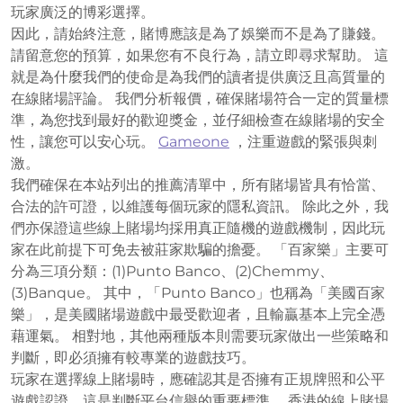
玩家廣泛的博彩選擇。
因此，請始終注意，賭博應該是為了娛樂而不是為了賺錢。
請留意您的預算，如果您有不良行為，請立即尋求幫助。 這
就是為什麼我們的使命是為我們的讀者提供廣泛且高質量的
在線賭場評論。 我們分析報價，確保賭場符合一定的質量標
準，為您找到最好的歡迎獎金，並仔細檢查在線賭場的安全
性，讓您可以安心玩。
Gameone
，注重遊戲的緊張與刺
激。
我們確保在本站列出的推薦清單中，所有賭場皆具有恰當、
合法的許可證，以維護每個玩家的隱私資訊。 除此之外，我
們亦保證這些線上賭場均採用真正隨機的遊戲機制，因此玩
家在此前提下可免去被莊家欺騙的擔憂。 「百家樂」主要可
分為三項分類：(1)Punto Banco、(2)Chemmy、
(3)Banque。 其中，「Punto Banco」也稱為「美國百家
樂」，是美國賭場遊戲中最受歡迎者，且輸贏基本上完全憑
藉運氣。 相對地，其他兩種版本則需要玩家做出一些策略和
判斷，即必須擁有較專業的遊戲技巧。
玩家在選擇線上賭場時，應確認其是否擁有正規牌照和公平
遊戲認證，這是判斷平台信譽的重要標準。 香港的線上賭場