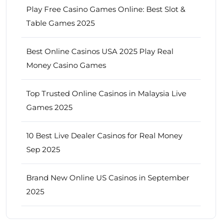
Play Free Casino Games Online: Best Slot &
Table Games 2025
Best Online Casinos USA 2025 Play Real
Money Casino Games
Top Trusted Online Casinos in Malaysia Live
Games 2025
10 Best Live Dealer Casinos for Real Money
Sep 2025
Brand New Online US Casinos in September
2025